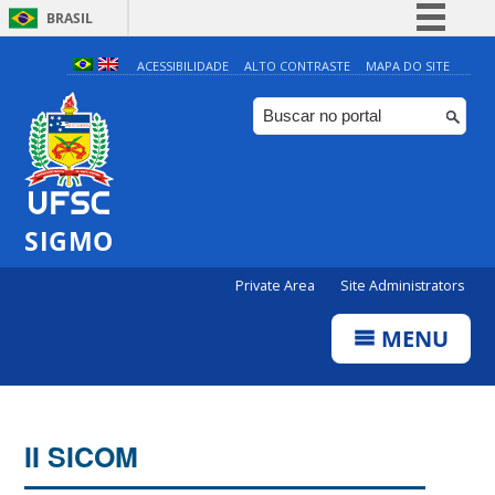
BRASIL
Simplifique!
ACESSIBILIDADE
ALTO CONTRASTE
MAPA DO SITE
Comunica BR
Participe
Acesso à informação
Legislação
SIGMO
Canais
Private Area
Site Administrators
MENU
II SICOM